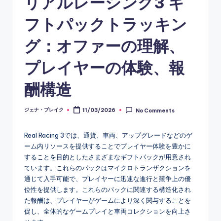
リアルレーシング3 ギ
フトパックトラッキン
グ：オファーの理解、
プレイヤーの体験、報
酬構造
ジェナ・ブレイク
11/03/2026
No Comments
Posted
by
Real Racing 3では、通貨、車両、アップグレードなどのゲ
ーム内リソースを提供することでプレイヤー体験を豊かに
することを目的としたさまざまなギフトパックが用意され
ています。これらのパックはマイクロトランザクションを
通じて入手可能で、プレイヤーに迅速な進行と競争上の優
位性を提供します。これらのパックに関連する構造化され
た報酬は、プレイヤーがゲームにより深く関与することを
促し、全体的なゲームプレイと車両コレクションを向上さ