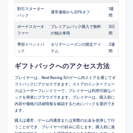
割引スターター
1週
通常価格から20%オフ
パック
間
ボーナスカーオ
プレミアムパック購入で無料
3日
ファー
の独占車両
間
季節イベントパ
ホリデーシーズンの限定アイ
2週
ック
テム
間
ギフトパックへのアクセス方法
プレイヤーは、Real Racing 3のゲーム内ストアを通じてギ
フトパックにアクセスできます。ストアのインターフェー
スはユーザーフレンドリーで、プレイヤーは利用可能なパ
ックを簡単にブラウズできます。プレイヤーは、購入前に
内容や価格の詳細情報を確認するためにパックを選択でき
ます。
購入は通常、ゲーム内通貨または実際のお金を使用して行
うことができ、プレイヤーの好みに応じます。購入前に進