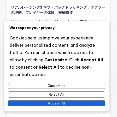
リアルレーシング3 ギフトパックトラッキング：オファー
の理解、プレイヤーの体験、報酬構造
リアルレーシング3 プロモギフトパック：限定オファー、
期間限定の提供、プレイヤー特典
We respect your privacy
リアルレーシング3のプロモギフトパック：オファーの追
Cookies help us improve your experience,
跡、報酬の最大化、プレイヤー戦略
deliver personalized content, and analyze
リアルレーシング3の期間限定イベント賞品：イベント期
traffic. You can choose which cookies to
間、賞品ティア、プレイヤー戦略
allow by clicking
Customize
. Click
Accept All
リアルレーシング3の期間限定イベント賞品：ユニークな
to consent or
Reject All
to decline non-
車両、特別な通貨、プレイヤー報酬
essential cookies.
Customize
検索
Reject All
Accept All