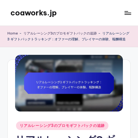
coaworks.jp
Skip
to
content
Home
-
リアルレーシング3のプロモギフトパックの追跡
-
リアルレーシング
3 ギフトパックトラッキング：オファーの理解、プレイヤーの体験、報酬構造
Posted
リアルレーシング3のプロモギフトパックの追跡
in