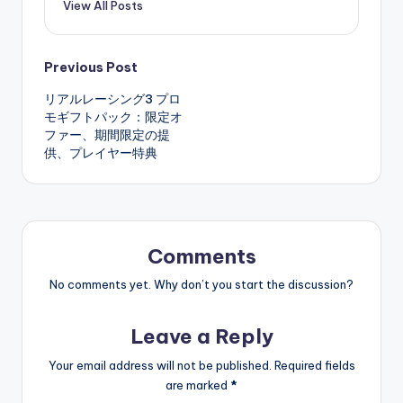
View All Posts
Post
Previous Post
リアルレーシング3 プロ
navigation
モギフトパック：限定オ
ファー、期間限定の提
供、プレイヤー特典
Comments
No comments yet. Why don’t you start the discussion?
Leave a Reply
Your email address will not be published.
Required fields
are marked
*