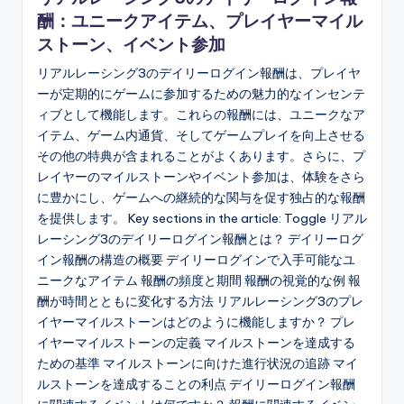
酬：ユニークアイテム、プレイヤーマイル
ストーン、イベント参加
リアルレーシング3のデイリーログイン報酬は、プレイヤ
ーが定期的にゲームに参加するための魅力的なインセンテ
ィブとして機能します。これらの報酬には、ユニークなア
イテム、ゲーム内通貨、そしてゲームプレイを向上させる
その他の特典が含まれることがよくあります。さらに、プ
レイヤーのマイルストーンやイベント参加は、体験をさら
に豊かにし、ゲームへの継続的な関与を促す独占的な報酬
を提供します。 Key sections in the article: Toggle リアル
レーシング3のデイリーログイン報酬とは？ デイリーログ
イン報酬の構造の概要 デイリーログインで入手可能なユ
ニークなアイテム 報酬の頻度と期間 報酬の視覚的な例 報
酬が時間とともに変化する方法 リアルレーシング3のプレ
イヤーマイルストーンはどのように機能しますか？ プレ
イヤーマイルストーンの定義 マイルストーンを達成する
ための基準 マイルストーンに向けた進行状況の追跡 マイ
ルストーンを達成することの利点 デイリーログイン報酬