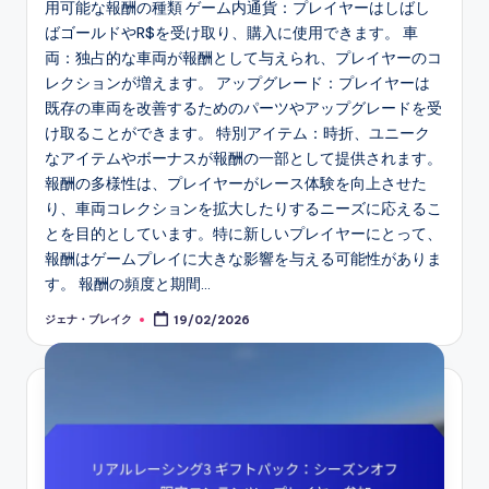
用可能な報酬の種類 ゲーム内通貨：プレイヤーはしばし
ばゴールドやR$を受け取り、購入に使用できます。 車
両：独占的な車両が報酬として与えられ、プレイヤーのコ
レクションが増えます。 アップグレード：プレイヤーは
既存の車両を改善するためのパーツやアップグレードを受
け取ることができます。 特別アイテム：時折、ユニーク
なアイテムやボーナスが報酬の一部として提供されます。
報酬の多様性は、プレイヤーがレース体験を向上させた
り、車両コレクションを拡大したりするニーズに応えるこ
とを目的としています。特に新しいプレイヤーにとって、
報酬はゲームプレイに大きな影響を与える可能性がありま
す。 報酬の頻度と期間…
ジェナ・ブレイク
19/02/2026
Posted
by