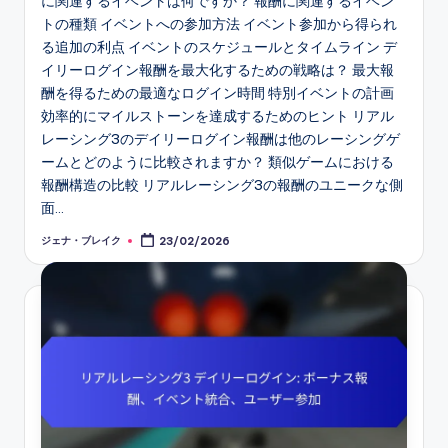
に関連するイベントは何ですか？ 報酬に関連するイベン
トの種類 イベントへの参加方法 イベント参加から得られ
る追加の利点 イベントのスケジュールとタイムライン デ
イリーログイン報酬を最大化するための戦略は？ 最大報
酬を得るための最適なログイン時間 特別イベントの計画
効率的にマイルストーンを達成するためのヒント リアル
レーシング3のデイリーログイン報酬は他のレーシングゲ
ームとどのように比較されますか？ 類似ゲームにおける
報酬構造の比較 リアルレーシング3の報酬のユニークな側
面…
ジェナ・ブレイク
23/02/2026
Posted
by