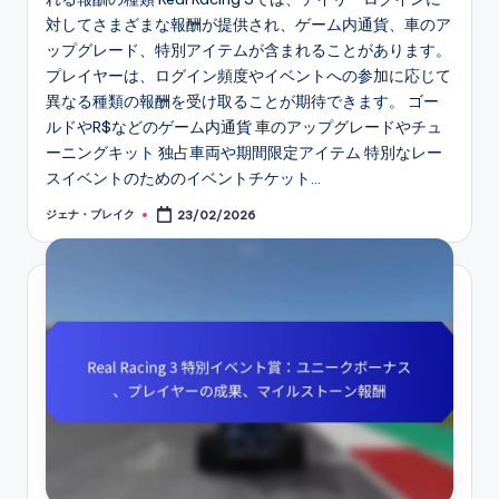
対してさまざまな報酬が提供され、ゲーム内通貨、車のア
ップグレード、特別アイテムが含まれることがあります。
プレイヤーは、ログイン頻度やイベントへの参加に応じて
異なる種類の報酬を受け取ることが期待できます。 ゴー
ルドやR$などのゲーム内通貨 車のアップグレードやチュ
ーニングキット 独占車両や期間限定アイテム 特別なレー
スイベントのためのイベントチケット…
ジェナ・ブレイク
23/02/2026
Posted
by