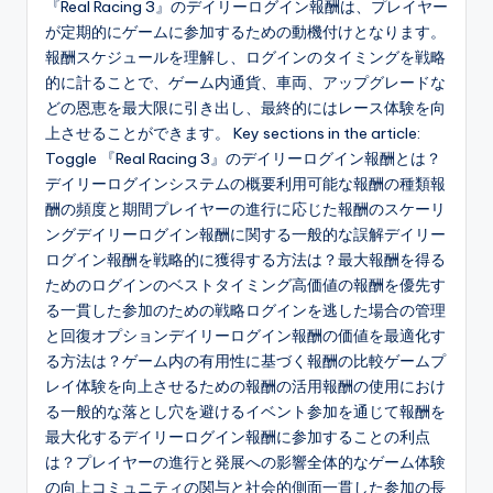
『Real Racing 3』のデイリーログイン報酬は、プレイヤー
が定期的にゲームに参加するための動機付けとなります。
報酬スケジュールを理解し、ログインのタイミングを戦略
的に計ることで、ゲーム内通貨、車両、アップグレードな
どの恩恵を最大限に引き出し、最終的にはレース体験を向
上させることができます。 Key sections in the article:
Toggle 『Real Racing 3』のデイリーログイン報酬とは？
デイリーログインシステムの概要利用可能な報酬の種類報
酬の頻度と期間プレイヤーの進行に応じた報酬のスケーリ
ングデイリーログイン報酬に関する一般的な誤解デイリー
ログイン報酬を戦略的に獲得する方法は？最大報酬を得る
ためのログインのベストタイミング高価値の報酬を優先す
る一貫した参加のための戦略ログインを逃した場合の管理
と回復オプションデイリーログイン報酬の価値を最適化す
る方法は？ゲーム内の有用性に基づく報酬の比較ゲームプ
レイ体験を向上させるための報酬の活用報酬の使用におけ
る一般的な落とし穴を避けるイベント参加を通じて報酬を
最大化するデイリーログイン報酬に参加することの利点
は？プレイヤーの進行と発展への影響全体的なゲーム体験
の向上コミュニティの関与と社会的側面一貫した参加の長