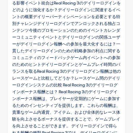
る影響イベント統合はReal Racing 3のデイリーログインを
どのように強化するか？デイリーログインに関連するイベ
ントの概要デイリーパーティシペーションを必要とする特
別チャレンジデイリーログインでアンロックされる独占コ
ンテンツ今後のプロモーションのためのイベントカレンダ
ーコミュニティイベントとデイリーログインの関係ユーザ
ーがデイリーログイン報酬への参加を最大化するには？一
貫したデイリーログインのための戦略参加の利点に関する
コミュニティのフィードバックゲーム内イベントへの参加
のためのヒントデイリーログインとゲームプレイ時間のバ
ランスを取るReal Racing 3のデイリーログイン報酬は他の
レースゲームと比較してどうか？レースゲーム間のデイリ
ーログインシステムの比較 Real Racing 3のデイリーログ
インボーナス報酬とは？ Real Racing 3のデイリーログイ
ンボーナス報酬は、プレイヤーが定期的にゲームに参加す
るためのインセンティブを提供します。これらの報酬は、
貴重なゲーム内通貨、アイテム、および全体的なレース体
験を向上させるボーナスを提供することで、ゲームプレイ
を向上させることができます。 デイリーログインで得ら
れる報酬の種類 Real Racing 3では、デイリーログインに