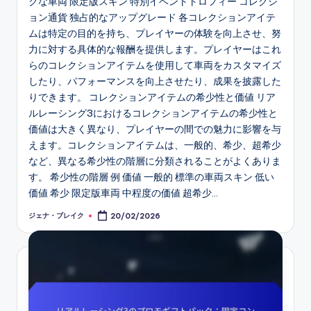
クな車両 限定版スキン 特別イベントトロフィー コレクシ
ョン通貨 独占的なアップグレード 各コレクションアイテ
ムは特定の目的を持ち、プレイヤーの体験を向上させ、努
力に対する具体的な報酬を提供します。プレイヤーはこれ
らのコレクションアイテムを使用して車両をカスタマイズ
したり、パフォーマンスを向上させたり、成果を披露した
りできます。 コレクションアイテムの希少性と価値 リア
ルレーシング3におけるコレクションアイテムの希少性と
価値は大きく異なり、プレイヤーの間での魅力に影響を与
えます。コレクションアイテムは、一般的、希少、超希少
など、異なる希少性の階層に分類されることがよくありま
す。 希少性の階層 例 価値 一般的 標準の車両スキン 低い
価値 希少 限定版車両 中程度の価値 超希少…
ジェナ・ブレイク
20/02/2026
Posted
by