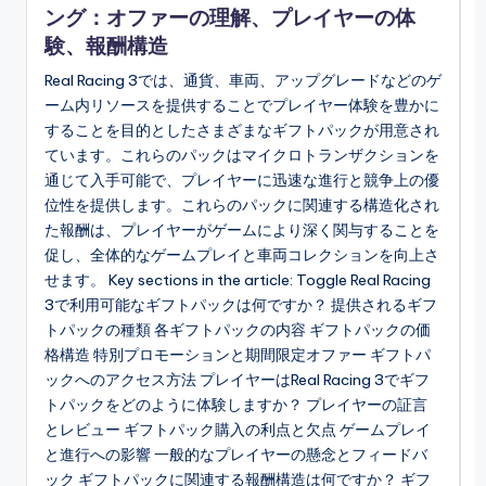
リアルレーシング3のデイリーログイン報酬：シ
ング：オファーの理解、プレイヤーの体
26/02/2026
験、報酬構造
リアルレーシング3 イベント賞：報酬の追跡、請
26/02/2026
Real Racing 3 デイリーログイン報酬：
Real Racing 3では、通貨、車両、アップグレードなどのゲ
26/02/2026
ーム内リソースを提供することでプレイヤー体験を豊かに
リアルレーシング3の期間限定イベント賞品：イ
25/02/2026
することを目的としたさまざまなギフトパックが用意され
リアルレーシング3のデイリーログイン報酬：ク
25/02/2026
ています。これらのパックはマイクロトランザクションを
リアルレーシング3 デイリーログイン報酬：1週
通じて入手可能で、プレイヤーに迅速な進行と競争上の優
25/02/2026
リアルレーシング3 ギフトパックトラッキング：
位性を提供します。これらのパックに関連する構造化され
24/02/2026
た報酬は、プレイヤーがゲームにより深く関与することを
リアルレーシング3 デイリーログイン: 報酬追
23/02/2026
促し、全体的なゲームプレイと車両コレクションを向上さ
リアルレーシング3のデイリーログイン報酬：ユ
23/02/2026
せます。 Key sections in the article: Toggle Real Racing
リアルレーシング3 デイリーログイン: ボーナス
3で利用可能なギフトパックは何ですか？ 提供されるギフ
23/02/2026
Real Racing 3 特別イベント賞：ユニー
トパックの種類 各ギフトパックの内容 ギフトパックの価
20/02/2026
格構造 特別プロモーションと期間限定オファー ギフトパ
リアルレーシング3 特別イベントの賞品：ユニー
20/02/2026
ックへのアクセス方法 プレイヤーはReal Racing 3でギフ
リアルレーシング3のプロモギフトパック：限定
20/02/2026
トパックをどのように体験しますか？ プレイヤーの証言
リアルレーシング3 デイリーログイン: マイル
とレビュー ギフトパック購入の利点と欠点 ゲームプレイ
19/02/2026
リアルレーシング3 デイリーログイン: 戦略的
と進行への影響 一般的なプレイヤーの懸念とフィードバ
19/02/2026
ック ギフトパックに関連する報酬構造は何ですか？ ギフ
リアルレーシング3 ギフトパック：シーズンオフ