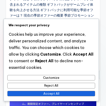
含まれるアイテムの種類 ギフトパックがゲームプレイ体
験を向上させる方法 ギフトパックに利用可能な季節オフ
ァーは？ 現在の季節オファーの概要 季節プロモーション
の開始日と終了日 季節ギフトパックに含まれる特別アイ
We respect your privacy
テム 季節オファーにアクセスする方法 ギフトパックに含
まれる独占的なコンテンツは？ ギフトパックで入手可能
Cookies help us improve your experience,
なユニークな車両 独占的なアップグレードと強化 他では
deliver personalized content, and analyze
入手できない期間限定アイテム 独占的なコンテンツがゲ
traffic. You can choose which cookies to
ームプレイに与える影響 プレイヤーはどのようにギフト
パックイベントに参加できるか？ ギフトパックに関連す
allow by clicking
Customize
. Click
Accept All
るイベントの種類…
to consent or
Reject All
to decline non-
ジェナ・ブレイク
essential cookies.
19/02/2026
Posted
by
Customize
Reject All
Accept All