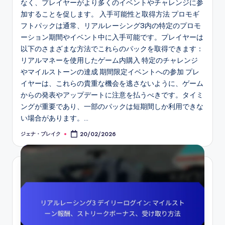
なく、プレイヤーがより多くのイベントやチャレンジに参
加することを促します。 入手可能性と取得方法 プロモギ
フトパックは通常、リアルレーシング3内の特定のプロモ
ーション期間やイベント中に入手可能です。プレイヤーは
以下のさまざまな方法でこれらのパックを取得できます：
リアルマネーを使用したゲーム内購入 特定のチャレンジ
やマイルストーンの達成 期間限定イベントへの参加 プレ
イヤーは、これらの貴重な機会を逃さないように、ゲーム
からの発表やアップデートに注意を払うべきです。タイミ
ングが重要であり、一部のパックは短期間しか利用できな
い場合があります。…
ジェナ・ブレイク
20/02/2026
Posted
by