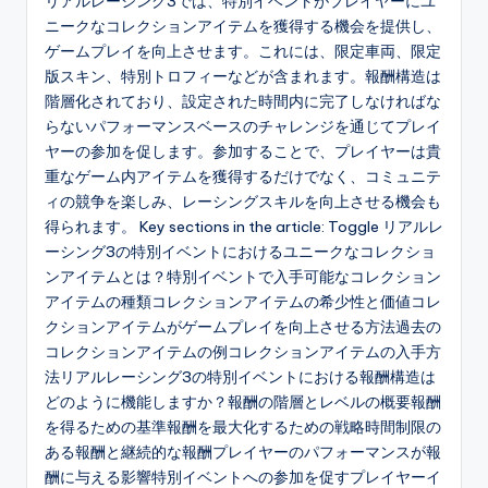
リアルレーシング3では、特別イベントがプレイヤーにユ
ニークなコレクションアイテムを獲得する機会を提供し、
ゲームプレイを向上させます。これには、限定車両、限定
版スキン、特別トロフィーなどが含まれます。報酬構造は
階層化されており、設定された時間内に完了しなければな
らないパフォーマンスベースのチャレンジを通じてプレイ
ヤーの参加を促します。参加することで、プレイヤーは貴
重なゲーム内アイテムを獲得するだけでなく、コミュニテ
ィの競争を楽しみ、レーシングスキルを向上させる機会も
得られます。 Key sections in the article: Toggle リアルレ
ーシング3の特別イベントにおけるユニークなコレクショ
ンアイテムとは？特別イベントで入手可能なコレクション
アイテムの種類コレクションアイテムの希少性と価値コレ
クションアイテムがゲームプレイを向上させる方法過去の
コレクションアイテムの例コレクションアイテムの入手方
法リアルレーシング3の特別イベントにおける報酬構造は
どのように機能しますか？報酬の階層とレベルの概要報酬
を得るための基準報酬を最大化するための戦略時間制限の
ある報酬と継続的な報酬プレイヤーのパフォーマンスが報
酬に与える影響特別イベントへの参加を促すプレイヤーイ