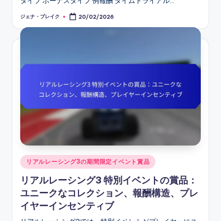
タイプ ボーナスタイプ 例報酬 タイムトライアル…
ジェナ・ブレイク
20/02/2026
Posted
by
Posted
リアルレーシング3の期間限定イベント賞品
in
リアルレーシング3 特別イベントの賞品：
ユニークなコレクション、報酬構造、プレ
イヤーインセンティブ