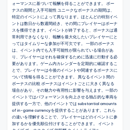
ォーマンスに基づいて報酬を得ることができます。 ボー
ナスの期間と入手可能性 ユニークなボーナスの期間は、
特定のイベントによって異なります。ほとんどの特別イベ
ントは数日から数週間続き、その間にプレイヤーはボーナ
スを獲得できます。イベントが終了すると、ボーナスは通
常利用できなくなり、報酬を最大化したいプレイヤーにと
ってはタイムリーな参加が不可欠です。 一部のボーナス
は、イベント内でも入手可能性が限られている場合があ
り、プレイヤーはそれを確保するために迅速に行動する必
要があります。ゲーム内カレンダーを定期的に確認するこ
とで、プレイヤーは今後のイベントや関連するボーナスに
ついて情報を得ることができます。 異なるイベント間の
ボーナスの比較 ボーナスはイベントごとに大きく異なる
場合があり、その魅力や有用性に影響を与えます。一部の
イベントではパフォーマンスを向上させる独占的な車両を
提供する一方で、他のイベントでは substantial amounts
of in-game currencyを提供することがあります。これら
の違いを理解することで、プレイヤーはどのイベントに参
加するかを優先順位付けすることができます。 イベント