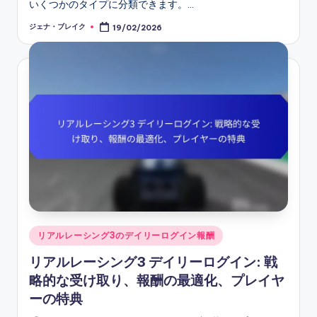
いくつかのタイプに分類できます。…
ジェナ・ブレイク
19/02/2026
Posted
by
Posted
リアルレーシング3のデイリーログイン報酬
in
リアルレーシング3 デイリーログイン: 戦
略的な受け取り、報酬の最適化、プレイヤ
ーの特典