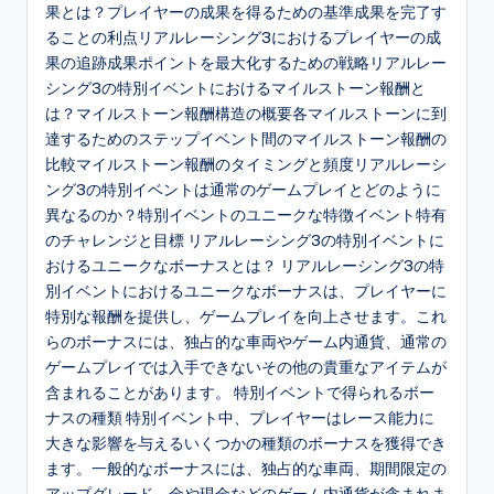
果とは？プレイヤーの成果を得るための基準成果を完了す
ることの利点リアルレーシング3におけるプレイヤーの成
果の追跡成果ポイントを最大化するための戦略リアルレー
シング3の特別イベントにおけるマイルストーン報酬と
は？マイルストーン報酬構造の概要各マイルストーンに到
達するためのステップイベント間のマイルストーン報酬の
比較マイルストーン報酬のタイミングと頻度リアルレーシ
ング3の特別イベントは通常のゲームプレイとどのように
異なるのか？特別イベントのユニークな特徴イベント特有
のチャレンジと目標 リアルレーシング3の特別イベントに
おけるユニークなボーナスとは？ リアルレーシング3の特
別イベントにおけるユニークなボーナスは、プレイヤーに
特別な報酬を提供し、ゲームプレイを向上させます。これ
らのボーナスには、独占的な車両やゲーム内通貨、通常の
ゲームプレイでは入手できないその他の貴重なアイテムが
含まれることがあります。 特別イベントで得られるボー
ナスの種類 特別イベント中、プレイヤーはレース能力に
大きな影響を与えるいくつかの種類のボーナスを獲得でき
ます。一般的なボーナスには、独占的な車両、期間限定の