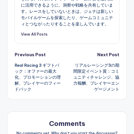
に活用できるように、洞察や戦略を共有していま
す。レースをしていないときは、ジェナは新しい
モバイルゲームを探索したり、ゲームコミュニテ
ィとつながったりすることを楽しんでいます。
View All Posts
Post
Previous Post
Next Post
Real Racing 3 ギフトパ
リアルレーシング3の期
navigation
ック：オファーの最大
間限定イベント賞：コミ
化、プロモーションの理
ュニティチャレンジ、協
解、プレイヤーのフィー
力報酬、プレイヤーエン
ドバック
ゲージメント
Comments
No comments yet. Why don’t you start the discussion?