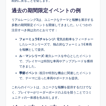
続的に戻ることを促します。
過去の期間限定イベントの例
リアルレーシング3は、ユニークなテーマと報酬を展示する
多数の期間限定イベントを開催してきました。いくつかの
注目すべき例は次のとおりです：
フォーミュラEチャレンジ:
電気自動車をフィーチャー
したレースシリーズで、独占的なフォーミュラE車両
を報酬として提供。
ル・マンシリーズ:
耐久レースを中心としたイベント
で、プレイヤーは特別な車両やアップグレードを獲得
できました。
季節イベント:
祝日や特別な機会に関連したイベント
で、テーマに沿った車両やボーナスを提供。
これらのイベントは、ユニークな報酬を提供するだけでな
く、プレイヤーがリーダーボードの上位を競うことでコミ
ュニティの一体感を生み出します。