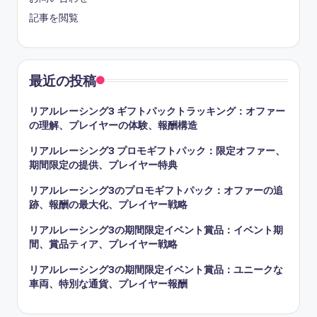
記事を閲覧
最近の投稿
リアルレーシング3 ギフトパックトラッキング：オファー
の理解、プレイヤーの体験、報酬構造
リアルレーシング3 プロモギフトパック：限定オファー、
期間限定の提供、プレイヤー特典
リアルレーシング3のプロモギフトパック：オファーの追
跡、報酬の最大化、プレイヤー戦略
リアルレーシング3の期間限定イベント賞品：イベント期
間、賞品ティア、プレイヤー戦略
リアルレーシング3の期間限定イベント賞品：ユニークな
車両、特別な通貨、プレイヤー報酬