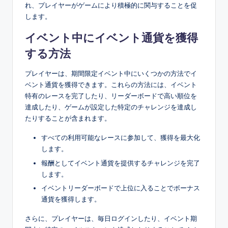
れ、プレイヤーがゲームにより積極的に関与することを促
します。
イベント中にイベント通貨を獲得
する方法
プレイヤーは、期間限定イベント中にいくつかの方法でイ
ベント通貨を獲得できます。これらの方法には、イベント
特有のレースを完了したり、リーダーボードで高い順位を
達成したり、ゲームが設定した特定のチャレンジを達成し
たりすることが含まれます。
すべての利用可能なレースに参加して、獲得を最大化
します。
報酬としてイベント通貨を提供するチャレンジを完了
します。
イベントリーダーボードで上位に入ることでボーナス
通貨を獲得します。
さらに、プレイヤーは、毎日ログインしたり、イベント期