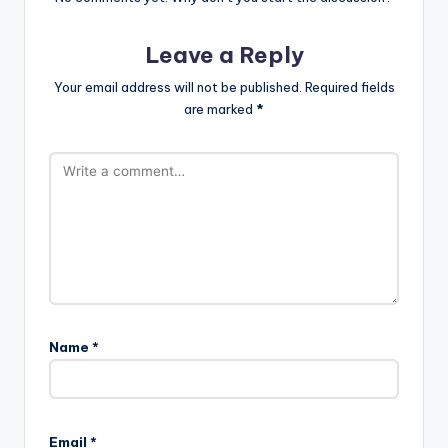
Leave a Reply
Your email address will not be published.
Required fields
are marked
*
Name
*
Email
*