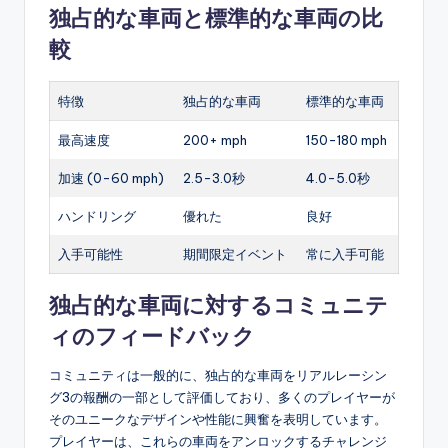
独占的な車両と標準的な車両の比
較
特徴
独占的な車両
標準的な車両
最高速度
200+ mph
150-180 mph
加速 (0-60 mph)
2.5-3.0秒
4.0-5.0秒
ハンドリング
優れた
良好
入手可能性
期間限定イベント
常に入手可能
独占的な車両に対するコミュニテ
ィのフィードバック
コミュニティは一般的に、独占的な車両をリアルレーシン
グ3の報酬の一部として評価しており、多くのプレイヤーが
そのユニークなデザインや性能に興奮を表明しています。
プレイヤーは、これらの車両をアンロックするチャレンジ