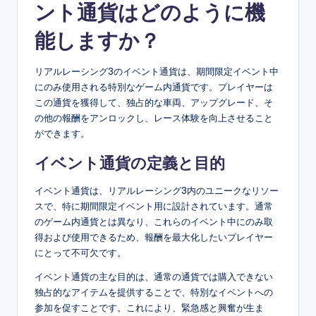
ント通貨はどのように機
能しますか？
リアルレーシング3のイベント通貨は、期間限定イベント中
にのみ使用される特別なゲーム内通貨です。プレイヤーは
この通貨を獲得して、独占的な車両、アップグレード、そ
の他の報酬をアンロックし、レース体験を向上させること
ができます。
イベント通貨の定義と目的
イベント通貨は、リアルレーシング3内のユニークなリソー
スで、特に期間限定イベント用に設計されています。通常
のゲーム内通貨とは異なり、これらのイベント中にのみ取
得および使用できるため、報酬を最大化したいプレイヤー
にとって不可欠です。
イベント通貨の主な目的は、通常の通貨では購入できない
独占的なアイテムを提供することで、特別なイベントへの
参加を促すことです。これにより、緊急感と興奮が生ま