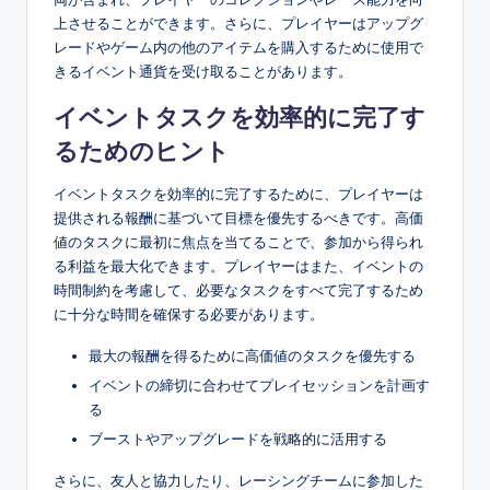
上させることができます。さらに、プレイヤーはアップグ
レードやゲーム内の他のアイテムを購入するために使用で
きるイベント通貨を受け取ることがあります。
イベントタスクを効率的に完了す
るためのヒント
イベントタスクを効率的に完了するために、プレイヤーは
提供される報酬に基づいて目標を優先するべきです。高価
値のタスクに最初に焦点を当てることで、参加から得られ
る利益を最大化できます。プレイヤーはまた、イベントの
時間制約を考慮して、必要なタスクをすべて完了するため
に十分な時間を確保する必要があります。
最大の報酬を得るために高価値のタスクを優先する
イベントの締切に合わせてプレイセッションを計画す
る
ブーストやアップグレードを戦略的に活用する
さらに、友人と協力したり、レーシングチームに参加した