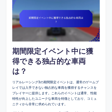
期間限定イベント中に獲
得できる独占的な車両
は？
リアルレーシング3の期間限定イベントは、通常のゲームプ
レイでは入手できない独占的な車両を獲得するチャンスを
プレイヤーに提供します。これらのイベントは通常、性能
特性が向上したユニークな車両を特徴としており、コミュ
ニティから非常に求められています。